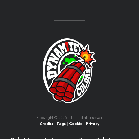
Copyright ©
2026 - Tutti i diritti riservati
Credits
|
Tags
|
Cookie
|
Privacy