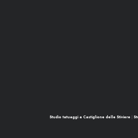
Social
Studio tatuaggi a Castiglione delle Stiviere
|
St