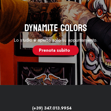
Dynamite Colors
Lo studio è aperto solo su appuntamento.
Prenota subito
(+39) 347.013.9954