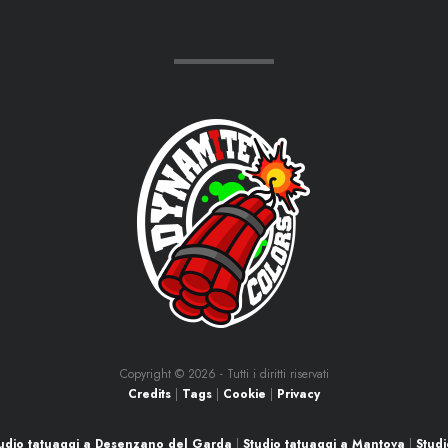
Copyright ©
2026 - Tutti i diritti riservati
Credits
|
Tags
|
Cookie
|
Privacy
udio tatuaggi a Desenzano del Garda
|
Studio tatuaggi a Mantova
|
Studi