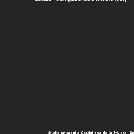
Social
Studio tatuaggi a Castiglione delle Stiviere
|
St