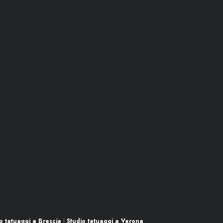
o tatuaggi a Brescia
|
Studio tatuaggi a Verona