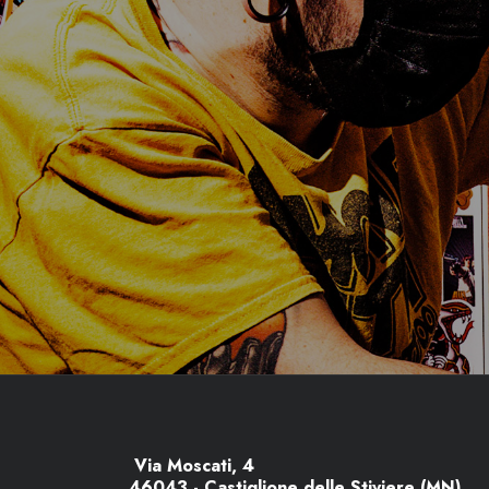
Via Moscati, 4
46043 - Castiglione delle Stiviere (MN)