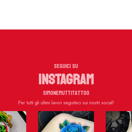
SEGUICI SU
INSTAGRAM
simonemuttitattoo
Per tutti gli ultimi lavori seguiteci sui nostri social!